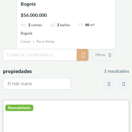
Bogotá
Bo
$56.000.000
$1
2
camas
2
baños
90
m²
Bogotá
Bo
Casas
Para Venta
Apa
Filtros
propiedades
3 resultados
Remodelado