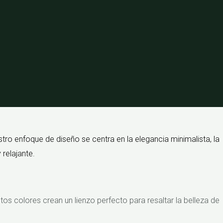
tro enfoque de diseño se centra en la elegancia minimalista, la
 relajante.
tos colores crean un lienzo perfecto para resaltar la belleza de