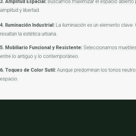
3. Amplitud Espacial:
Buscamos maximizar el espacio abierto pa
amplitud y libertad.
4. Iluminación Industrial:
La iluminación es un elemento clave.
resaltan la estética urbana.
5. Mobiliario Funcional y Resistente:
Seleccionamos muebles c
entre lo antiguo y lo contemporáneo.
6. Toques de Color Sutil:
Aunque predominan los tonos neutros,
espacio.