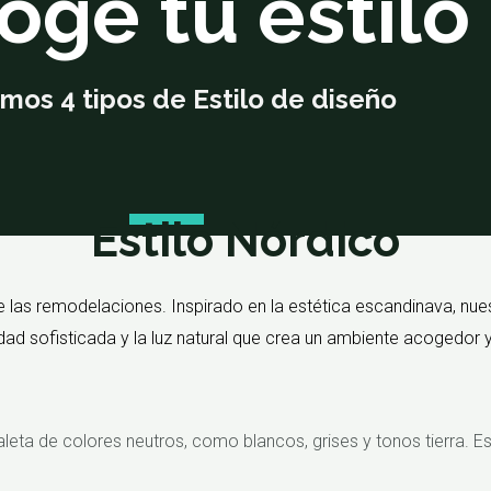
oge tu estilo
mos 4 tipos de Estilo de diseño
Estilo Nórdico
 las remodelaciones. Inspirado en la estética escandinava, nues
dad sofisticada y la luz natural que crea un ambiente acogedor y
aleta de colores neutros, como blancos, grises y tonos tierra. Es