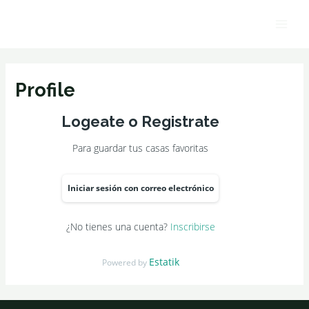
Ir
Main
al
Men
contenido
Profile
Logeate o Registrate
Para guardar tus casas favoritas
Iniciar sesión con correo electrónico
¿No tienes una cuenta?
Inscribirse
Estatik
Powered by