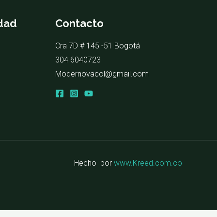
idad
Contacto
Cra 7D # 145 -51 Bogotá
304 6040723
Modernovacol@gmail.com
Hecho por
www.Kreed.com.co