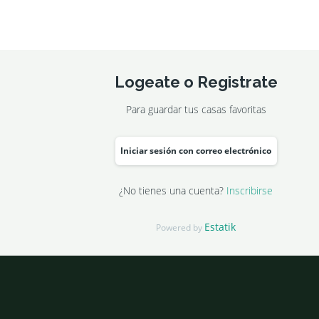
Ir
al
contenido
Logeate o Registrate
Para guardar tus casas favoritas
Iniciar sesión con correo electrónico
¿No tienes una cuenta?
Inscribirse
Estatik
Powered by