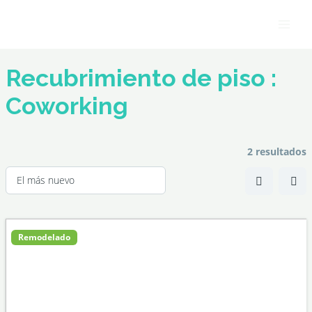
Ir
Main
al
Men
contenido
Recubrimiento de piso :
Coworking
2 resultados
Remodelado