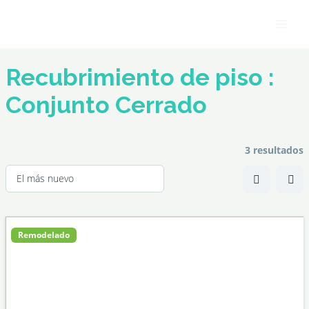
Ir
Main
al
Men
contenido
Recubrimiento de piso :
Conjunto Cerrado
3 resultados
Remodelado