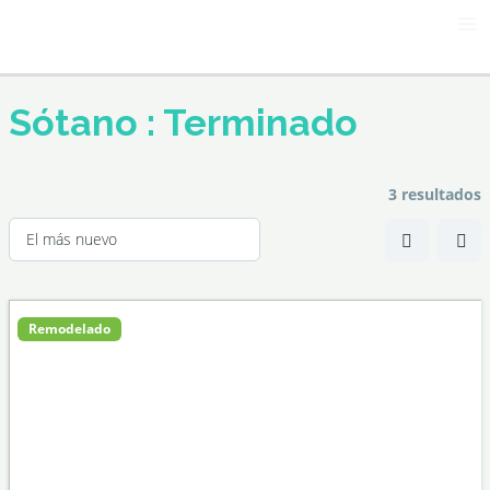
Ir
Ma
al
Me
contenido
Sótano :
Terminado
3 resultados
Remodelado